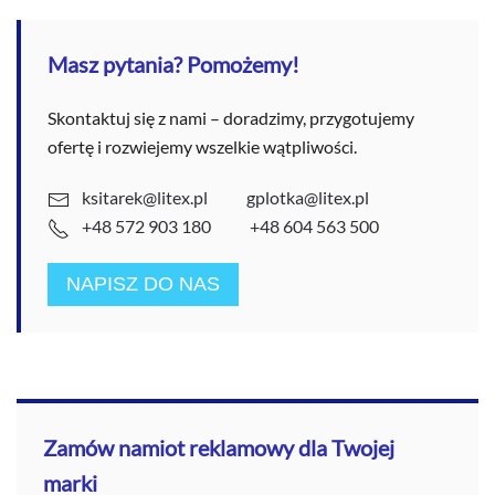
Masz pytania? Pomożemy!
Skontaktuj się z nami – doradzimy, przygotujemy
ofertę i rozwiejemy wszelkie wątpliwości.
ksitarek@litex.pl
gplotka@litex.pl
+48 572 903 180
+48 604 563 500
NAPISZ DO NAS
Zamów namiot reklamowy dla Twojej
marki