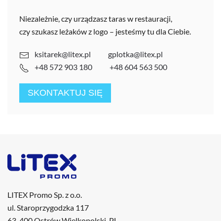
Niezależnie, czy urządzasz taras w restauracji,
czy szukasz leżaków z logo – jesteśmy tu dla Ciebie.
ksitarek@litex.pl
gplotka@litex.pl
+48 572 903 180
+48 604 563 500
SKONTAKTUJ SIĘ
LITEX Promo Sp. z o.o.
ul. Staroprzygodzka 117
63-400 Ostrów Wielkopolski, PL