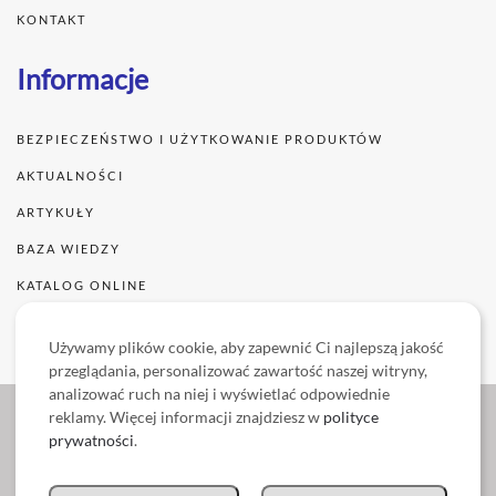
KONTAKT
Informacje
BEZPIECZEŃSTWO I UŻYTKOWANIE PRODUKTÓW
AKTUALNOŚCI
ARTYKUŁY
BAZA WIEDZY
KATALOG ONLINE
WSZYSTKIE PRODUKTY
Używamy plików cookie, aby zapewnić Ci najlepszą jakość
przeglądania, personalizować zawartość naszej witryny,
analizować ruch na niej i wyświetlać odpowiednie
reklamy. Więcej informacji znajdziesz w
polityce
prywatności
.
Litex Promo Sp. z o.o. ul. Staroprzygodzka 117, 63-400 Ostrów Wielkopolski, tel.
+48 62 737 57 00, fax +48 62 737 57 08