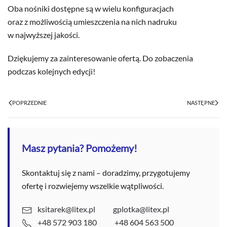
Oba nośniki dostępne są w wielu konfiguracjach
oraz z możliwością umieszczenia na nich nadruku
w najwyższej jakości.
Dziękujemy za zainteresowanie ofertą. Do zobaczenia
podczas kolejnych edycji!
POPRZEDNIE
NASTĘPNE
Masz pytania? Pomożemy!
Skontaktuj się z nami – doradzimy, przygotujemy
ofertę i rozwiejemy wszelkie wątpliwości.
ksitarek@litex.pl
gplotka@litex.pl
+48 572 903 180
+48 604 563 500