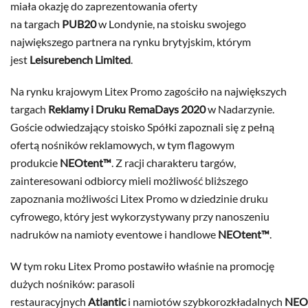
miała okazję do zaprezentowania oferty
na targach
PUB20
w Londynie, na stoisku swojego
największego partnera na rynku brytyjskim, którym
jest
Leisurebench Limited
.
Na rynku krajowym Litex Promo zagościło na największych
targach
Reklamy i Druku RemaDays 2020
w Nadarzynie.
Goście odwiedzający stoisko Spółki zapoznali się z pełną
ofertą nośników reklamowych, w tym flagowym
produkcie
NEOtent™
. Z racji charakteru targów,
zainteresowani odbiorcy mieli możliwość bliższego
zapoznania możliwości Litex Promo w dziedzinie druku
cyfrowego, który jest wykorzystywany przy nanoszeniu
nadruków na namioty eventowe i handlowe
NEOtent™
.
W tym roku Litex Promo postawiło właśnie na promocję
dużych nośników: parasoli
restauracyjnych
Atlantic
i namiotów szybkorozkładalnych
NEO