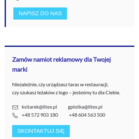
NAPISZ DO NAS
Zamów namiot reklamowy dla Twojej
marki
Niezależnie, czy urządzasz taras w restauracji,
czy szukasz leżaków z logo – jesteśmy tu dla Ciebie.
ksitarek@litex.pl
gplotka@litex.pl
+48 572 903 180
+48 604 563 500
SKONTAKTUJ SIĘ