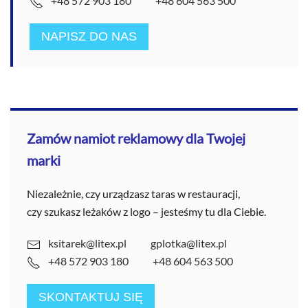
+48 572 903 180
+48 604 563 500
NAPISZ DO NAS
Zamów namiot reklamowy dla Twojej
marki
Niezależnie, czy urządzasz taras w restauracji,
czy szukasz leżaków z logo – jesteśmy tu dla Ciebie.
ksitarek@litex.pl
gplotka@litex.pl
+48 572 903 180
+48 604 563 500
SKONTAKTUJ SIĘ