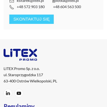
ksitarek@litex.pl
gplotka@litex.pl
+48 572 903 180
+48 604 563 500
SKONTAKTUJ SIĘ
LITEX Promo Sp. z o.o.
ul. Staroprzygodzka 117
63-400 Ostrów Wielkopolski, PL
Regulaminy