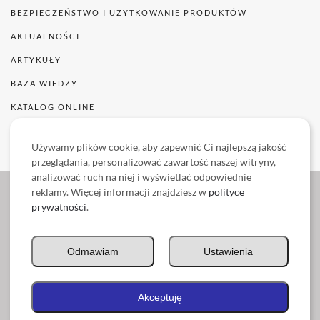
BEZPIECZEŃSTWO I UŻYTKOWANIE PRODUKTÓW
AKTUALNOŚCI
ARTYKUŁY
BAZA WIEDZY
KATALOG ONLINE
WSZYSTKIE PRODUKTY
Używamy plików cookie, aby zapewnić Ci najlepszą jakość
przeglądania, personalizować zawartość naszej witryny,
analizować ruch na niej i wyświetlać odpowiednie
reklamy. Więcej informacji znajdziesz w
polityce
prywatności
.
Litex Promo Sp. z o.o. ul. Staroprzygodzka 117, 63-400 Ostrów Wielkopolski, tel.
+48 62 737 57 00, fax +48 62 737 57 08
Odmawiam
Ustawienia
Sąd Rejonowy w Poznaniu dla Nowe Miasto i Wilda, IX Wydział Gospodarczy
Krajowego Rejestru Sądowego
KRS: 0000378283, REGON: 021461762, NIP: 8971770609, Kapitał zakładowy:
10.005.000,00 PLN
Akceptuję
Copyright © 2026 Litex Promo Sp z o.o.