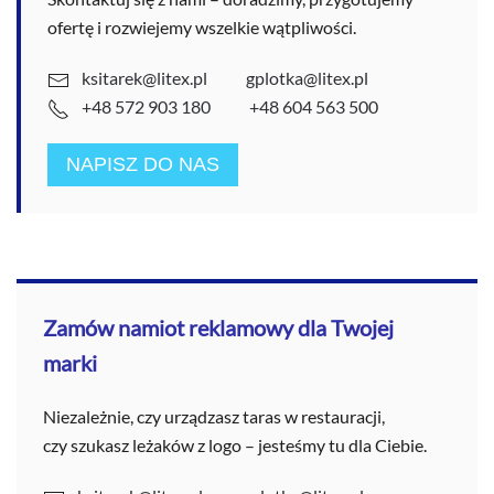
ofertę i rozwiejemy wszelkie wątpliwości.
ksitarek@litex.pl
gplotka@litex.pl
+48 572 903 180
+48 604 563 500
NAPISZ DO NAS
Zamów namiot reklamowy dla Twojej
marki
Niezależnie, czy urządzasz taras w restauracji,
czy szukasz leżaków z logo – jesteśmy tu dla Ciebie.