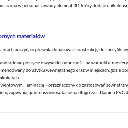
ażona w personalizowany element 3D, który dodaje unikalności i
pornych materiałów
antach poszyć, co pozwala dopasować konstrukcję do specyfiki w
tandardowe poszycie o wysokiej odporności na warunki atmosferyc
ekomendowany do użytku wewnętrznego oraz w miejscach, gdzie o
mkniętych.
olwentowym i laminacją – przeznaczony do zastosowań zewnętrz
iem, zapewniając intensywność barw na długi czas. Tkanina PVC do