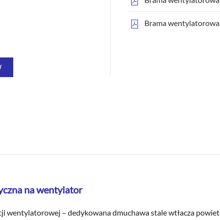
Brama wentylatorowa 
W
czna na wentylator
i wentylatorowej – dedykowana dmuchawa stale wtłacza powietrze, 