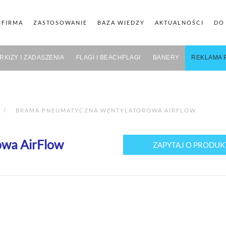
FIRMA
ZASTOSOWANIE
BAZA WIEDZY
AKTUALNOŚCI
DO
RKIZY I ZADASZENIA
FLAGI I BEACHFLAGI
BANERY
REKLAMA 
BRAMA PNEUMATYCZNA WENTYLATOROWA AIRFLOW
owa AirFlow
ZAPYTAJ O PRODUK