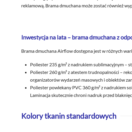
reklamową. Brama dmuchana może zostać również wypos
Inwestycja na lata – brama dmuchana z od
Brama dmuchana Airflow dostępna jest w różnych wari
Poliester 235 g/m² z nadrukiem sublimacyjnym – s
Poliester 260 g/m² z atestem trudnopalności – r
organizatorów wydarzeń masowych i obiektów za
Poliester powlekany PVC 360 g/m² z nadrukiem s
Laminacja skutecznie chroni nadruk przed blaknięc
Kolory tkanin standardowych