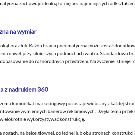
matyczna zachowuje idealną formę bez najmniejszych odkształceń,
czna na wymiar
ielokąt oraz łuk. Każda brama pneumatyczna może zostać dodatko
wrócenia nawet przy silniejszych podmuchach wiatru. Standardow
 dopasowanie do różnorodnych przestrzeni. Na życzenie istnieje r
na z nadrukiem 360
 czemu komunikat marketingowy pozostaje widoczny z każdej str
amontowanie wymiennych banerów reklamowych. Dzięki temu prze
 wielokrotnie wykorzystywać konstrukcję.
nogach, na belce głównej, po jednej lub obu stronach konstrukcj