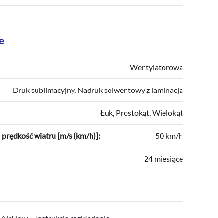
e
Wentylatorowa
Druk sublimacyjny, Nadruk solwentowy z laminacją
Łuk, Prostokąt, Wielokąt
rędkość wiatru [m/s (km/h)]:
50 km/h
24 miesiące
irFlow – Instrukcja rozkładania