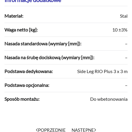
Materiał:
Stal
Waga netto [kg]:
10 ±3%
Nasada standardowa (wymiary [mm]):
–
Nasada na śrubę dociskową (wymiary [mm]):
–
Podstawa dedykowana:
Side Leg RIO Plus 3 x 3 m
Podstawa opcjonalna:
–
Sposób montażu:
Do wbetonowania
POPRZEDNIE
NASTĘPNE