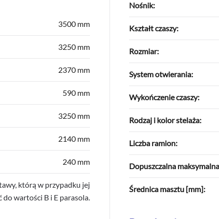
Nośnik:
3500 mm
Kształt czaszy:
3250 mm
Rozmiar:
2370 mm
System otwierania:
590 mm
Wykończenie czaszy:
3250 mm
Rodzaj i kolor stelaża:
2140 mm
Liczba ramion:
240 mm
Dopuszczalna maksymalna p
awy, którą w przypadku jej
Średnica masztu [mm]:
do wartości B i E parasola.