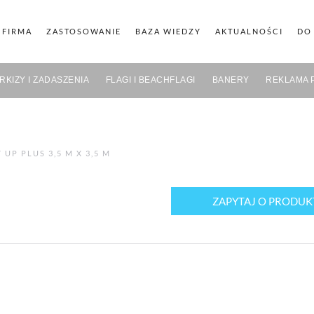
FIRMA
ZASTOSOWANIE
BAZA WIEDZY
AKTUALNOŚCI
DO
RKIZY I ZADASZENIA
FLAGI I BEACHFLAGI
BANERY
REKLAMA 
 UP PLUS 3,5 M X 3,5 M
ZAPYTAJ O PRODUK