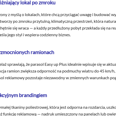
żniający lokal po zmroku
ny z myślą o lokalach, które chcą przyciągać uwagę i budować w
worzy po zmroku przytulną, klimatyczną przestrzeń, która natural
 chętnie się wraca — a każdy przedłużony pobyt przekłada się na r
la jego styl i wspiera codzienny biznes.
o wzmocnionych ramionach
ż sprawiają, że parasol Easy up Plus idealnie wpisuje się w aktu
ukcja ramion zwiększa odporność na podmuchy wiatru do 45 km/h,
rasol reklamowy pozostaje niezawodny w zmiennych warunkach po
rakcyjnym brandingiem
ałej tkaniny poliestrowej, która jest odporna na rozdarcia, usz
ż funkcję reklamową — nadruk umieszczony na panelach lub owi