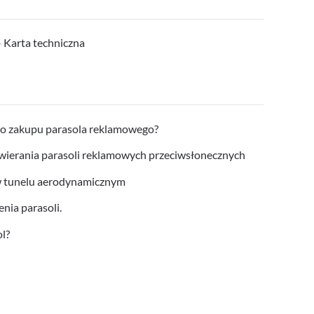
– Karta techniczna
do zakupu parasola reklamowego?
ierania parasoli reklamowych przeciwsłonecznych
 w tunelu aerodynamicznym
ia parasoli.
l?