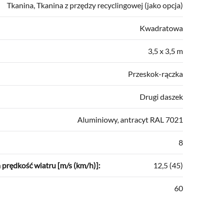
Tkanina, Tkanina z przędzy recyclingowej (jako opcja)
Kwadratowa
3,5 x 3,5 m
Przeskok-rączka
Drugi daszek
Aluminiowy, antracyt RAL 7021
8
rędkość wiatru [m/s (km/h)]:
12,5 (45)
60