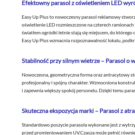
Efektowny parasol z oświetleniem LED wyró
Easy Up Plus to nowoczesny parasol reklamowy stworzo
oświetlenie LED rozmieszczone na czterech ramionach t
światłem ogródki letnie stają się miejscem, do którego
Easy Up Plus wzmacnia rozpoznawalność lokalu, podkreś
Stabilność przy silnym wietrze – Parasol 
Nowoczesna, geometryczna forma oraz antracytowy stela
profesjonalny i spójny charakter. Wzmocniona konstr
i zapewnia większy spokój personelu. Dzięki temu pa
Skuteczna ekspozycja marki – Parasol z at
Standardowo poszycie parasola wykonane jest z wytrzym
przed promieniowaniem UV.Czasza może pełnić równie