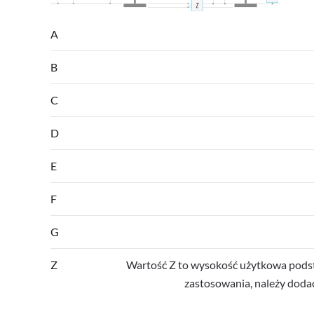
A
B
C
D
E
F
G
Z
Wartość Z to wysokość użytkowa podst
zastosowania, należy dodać 