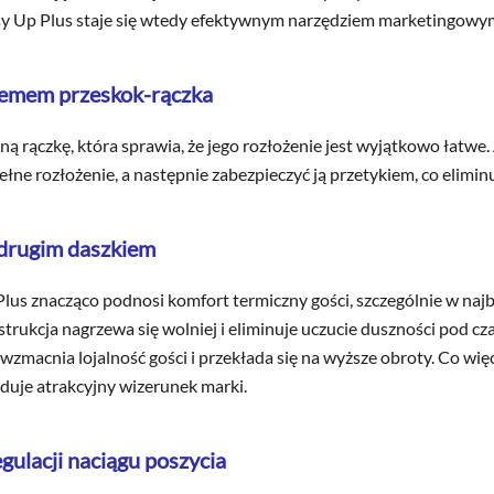
sy Up Plus staje się wtedy efektywnym narzędziem marketingowy
stemem przeskok-rączka
 rączkę, która sprawia, że jego rozłożenie jest wyjątkowo łatwe. 
ne rozłożenie, a następnie zabezpieczyć ją przetykiem, co elimin
 drugim daszkiem
lus znacząco podnosi komfort termiczny gości, szczególnie w naj
rukcja nagrzewa się wolniej i eliminuje uczucie duszności pod cza
zmacnia lojalność gości i przekłada się na wyższe obroty. Co wię
uduje atrakcyjny wizerunek marki.
ulacji naciągu poszycia