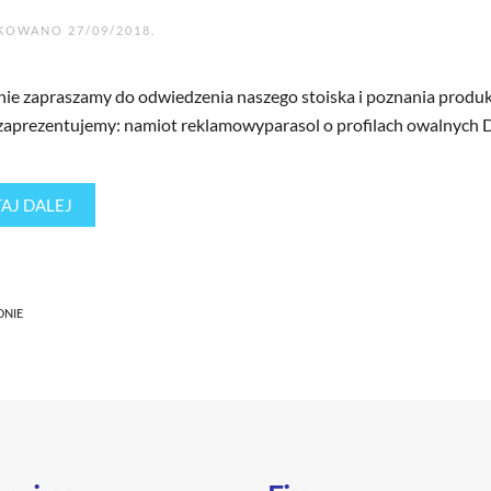
IKOWANO
27/09/2018
.
nie zapraszamy do odwiedzenia naszego stoiska i poznania produk
zaprezentujemy: namiot reklamowyparasol o profilach owalnych
AJ DALEJ
DNIE