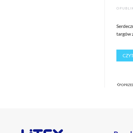
OPUBL
Serdecz
targów 
CZYT
POPRZE