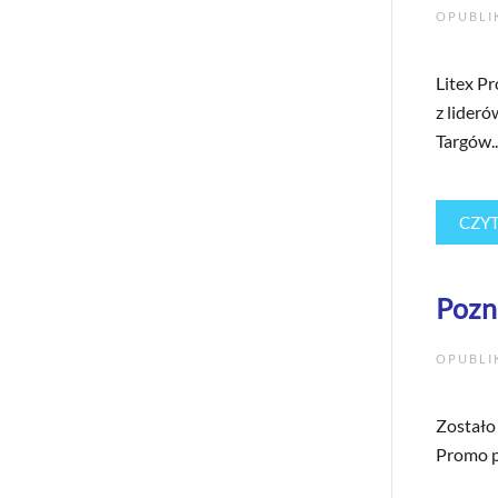
OPUBL
Litex P
z lider
Targów..
CZYT
Pozn
OPUBL
Zostało 
Promo pr