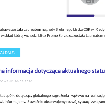
ubawa została Laureatem nagrody Srebrnego Listka CSR w IX edycj
w skład której wchodzi Litex Promo Sp. z o.o., została Laureatem 
AJ DALEJ
a informacja dotycząca aktualnego stat
IKOWANO
20/03/2020
.
at spółki dotyczący globalnego zagrożenia i wpływu na realizacj
wi, informujemy, iż uważnie obserwujemy rozwój sytuacji związane