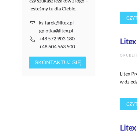
czy szukasz leżaków z logo –
jesteśmy tu dla Ciebie.
CZYT
ksitarek@litex.pl
gplotka@litex.pl
+48 572 903 180
Lite
+48 604 563 500
OPUBL
SKONTAKTUJ SIĘ
Litex P
w dzied
CZYT
Lite