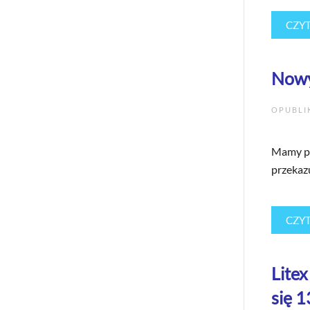
CZYT
Nowy
OPUBL
Mamy pr
przekazu
CZYT
Lite
się 