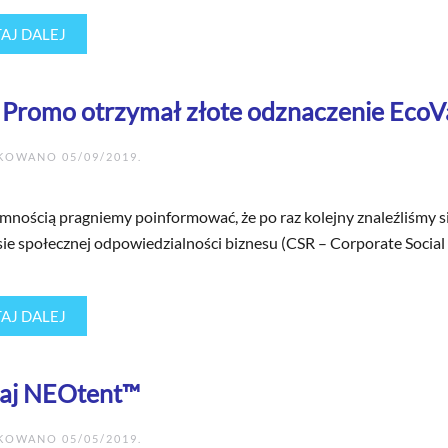
AJ DALEJ
x Promo otrzymał złote odznaczenie EcoVa
IKOWANO
05/09/2019
.
emnością pragniemy poinformować, że po raz kolejny znaleźliśmy 
ie społecznej odpowiedzialności biznesu (CSR – Corporate Social 
AJ DALEJ
aj NEOtent™
IKOWANO
05/05/2019
.