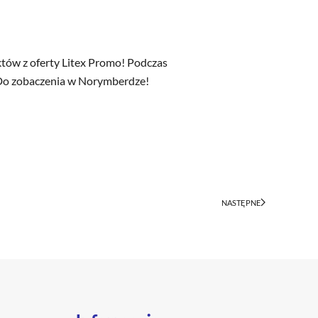
tów z oferty Litex Promo! Podczas
 Do zobaczenia w Norymberdze!
NASTĘPNE