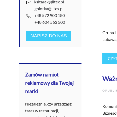
ksitarek@litex.pl
gplotka@litex.pl
+48 572 903 180
+48 604 563 500
Grupa L
NAPISZ DO NAS
Lubawa, 
CZYT
Zamów namiot
Ważn
reklamowy dla Twojej
marki
OPUBL
Niezależnie, czy urządzasz
Komunik
taras w restauracji,
Bizneso