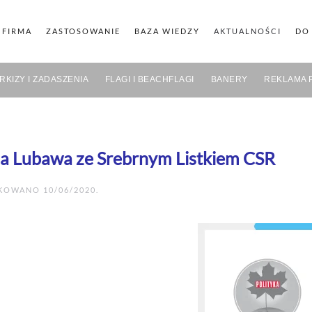
FIRMA
ZASTOSOWANIE
BAZA WIEDZY
AKTUALNOŚCI
DO
RKIZY I ZADASZENIA
FLAGI I BEACHFLAGI
BANERY
REKLAMA 
a Lubawa ze Srebrnym Listkiem CSR
IKOWANO
10/06/2020
.