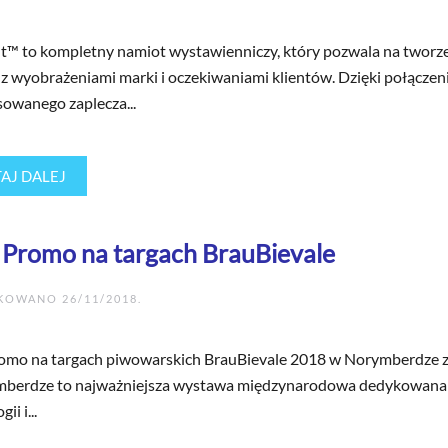
™ to kompletny namiot wystawienniczy, który pozwala na tworze
z wyobrażeniami marki i oczekiwaniami klientów. Dzięki połączeni
owanego zaplecza...
AJ DALEJ
x Promo na targach BrauBievale
IKOWANO
26/11/2018
.
romo na targach piwowarskich BrauBievale 2018 w Norymberdze z 
berdze to najważniejsza wystawa międzynarodowa dedykowana 
ii i...