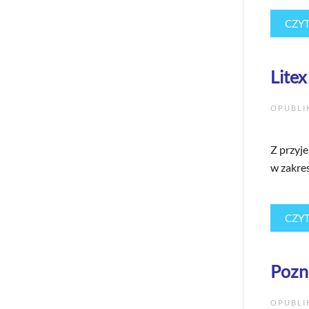
CZYT
Lite
OPUBL
Z przyj
w zakres
CZYT
Pozn
OPUBL