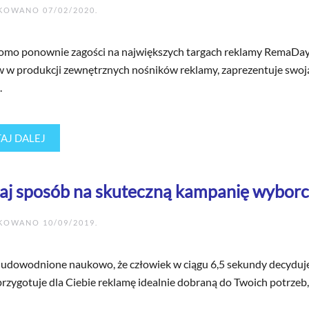
IKOWANO
07/02/2020
.
romo ponownie zagości na największych targach reklamy RemaDays
ów w produkcji zewnętrznych nośników reklamy, zaprezentuje swo
.
AJ DALEJ
aj sposób na skuteczną kampanię wyborc
IKOWANO
10/09/2019
.
udowodnione naukowo, że człowiek w ciągu 6,5 sekundy decyduje o 
zygotuje dla Ciebie reklamę idealnie dobraną do Twoich potrzeb, 