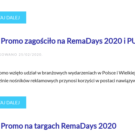
AJ DALEJ
x Promo zagościło na RemaDays 2020 i 
IKOWANO
25/02/2020
.
romo wzięło udział w branżowych wydarzeniach w Polsce i Wielki
zinie nośników reklamowych przynosi korzyści w postaci nawiązywa
AJ DALEJ
x Promo na targach RemaDays 2020