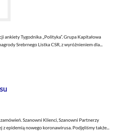
i ankiety Tygodnika „Polityka”. Grupa Kapitałowa
nagrody Srebrnego Listka CSR, z wyróżnieniem dla...
usu
ę zamówień. Szanowni Klienci, Szanowni Partnerzy
j z epidemią nowego koronawirusa. Podjęliśmy także...