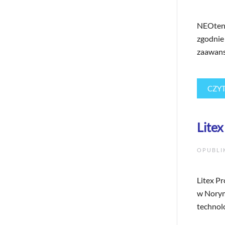
NEOtent
zgodnie 
zaawans
CZYT
Lite
OPUBL
Litex P
w Norym
technolog